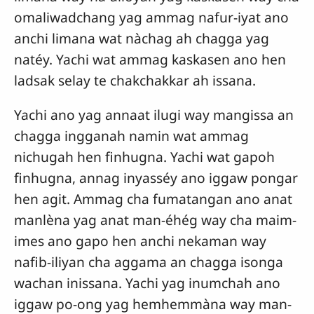
omaliwadchang yag ammag nafur-iyat ano
anchi limana wat nàchag ah chagga yag
natéy. Yachi wat ammag kaskasen ano hen
ladsak selay te chakchakkar ah issana.
Yachi ano yag annaat ilugi way mangissa an
chagga ingganah namin wat ammag
nichugah hen finhugna. Yachi wat gapoh
finhugna, annag inyasséy ano iggaw pongar
hen agit. Ammag cha fumatangan ano anat
manlèna yag anat man-éhég way cha maim-
imes ano gapo hen anchi nekaman way
nafib-iliyan cha aggama an chagga isonga
wachan inissana. Yachi yag inumchah ano
iggaw po-ong yag hemhemmàna way man-