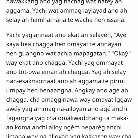
nawakkang ano yag nàchag wat natéy ah
aggama. Yachi wat ammag laylayad ano ah
selay ah hamhamàna te wacha hen issana.
Yachi yag annaat ano ekat an selayén, "Ayé
kaya hea chagga hen omayat te annayan
hen gùangno wat achia mapagatan." "Okaỳ"
way ekat ano chagga. Yachi yag ommayat
ano tot-owa eman ah chagga. Yag ah selay
nan-esakmornaat ano ah aggama te pirmi
umpay hen henaangna. Angkay ano agé ah
chagga, cha omagginawa way omayat iggaw
awéy yag ammag na-alloyan ano agé anchi
fagangna yag cha omaliwadchang ta maka-
an koma anchi alloy ngém neparég anchi
limana way na-alloyan yag kaskasen way cha