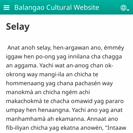
Skip to main content
Balangao Cultural Website
Se
Selay
Anat anoh selay, hen-argawan ano, émméy
iggaw hen po-ong yag innilana cha chagga
an aggama. Yachi wat an-anog chan ok-
okrong way mangi-ila an chicha te
hommenaang yag chana pachasén way
manokmà an chicha ngém achi
makachokmà te chacha omawid yag pararo
umpay hen henaangna. Yachi ano yag anat
manhamhamà ah ekamanna. Annaat ano
fib-iliyan chicha yag ekatna anowén, "Intaaw