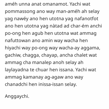
améh unna anat omanamot. Yachi wat
pommassong ano way man-améh ah selay
yag nawéy ano hen utotna yag nafanotfot
ano hen utotna yag nàtad ad char-ém anchi
po-ong hen agub hen utotna wat ammag
nafuttowan ano amin way wacha hen
hiyachi way po-ong way wacha-ay aggama,
gachiw, chagga, chayap, ancha chalet wat
ammag cha manalep anoh selay ah
laylayadna te chuar hen issana. Yachi wat
ammag kamanay ag-agaw ano way
chanadchi hen inissa-issan selay.
Anggaychi.