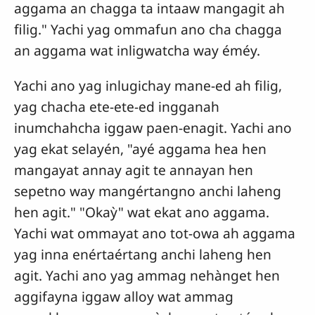
aggama an chagga ta intaaw mangagit ah
filig." Yachi yag ommafun ano cha chagga
an aggama wat inligwatcha way éméy.
Yachi ano yag inlugichay mane-ed ah filig,
yag chacha ete-ete-ed ingganah
inumchahcha iggaw paen-enagit. Yachi ano
yag ekat selayén, "ayé aggama hea hen
mangayat annay agit te annayan hen
sepetno way mangértangno anchi laheng
hen agit." "Okaỳ" wat ekat ano aggama.
Yachi wat ommayat ano tot-owa ah aggama
yag inna enértaértang anchi laheng hen
agit. Yachi ano yag ammag nehànget hen
aggifayna iggaw alloy wat ammag