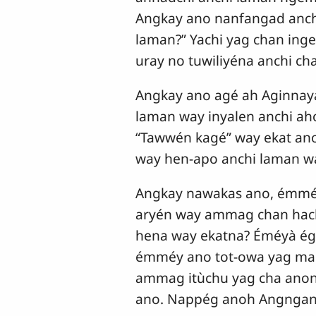
Angkay ano nanfangad anch
laman?” Yachi yag chan ing
uray no tuwiliyéna anchi cha
Angkay ano agé ah Aginnaya
laman way inyalen anchi aho
“Tawwén kagé” way ekat an
way hen-apo anchi laman w
Angkay nawakas ano, émméy 
aryén way ammag chan hach
hena way ekatna? Éméyà égg
émméy ano tot-owa yag maid
ammag itùchu yag cha anon
ano. Nappég anoh Angngan