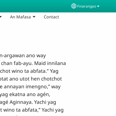
Finarangao
Select your languag
An Mafasa
Contact
n-argawan ano way
chan fab-ayu. Maid innilana
hot wino ta abfata.” Yag
otat ano utot hen chotchot
 te annayan imengno,” way
 yag ekatna ano agén,
agé Aginnaya. Yachi yag
 wino ta abfata,” Yachi yag