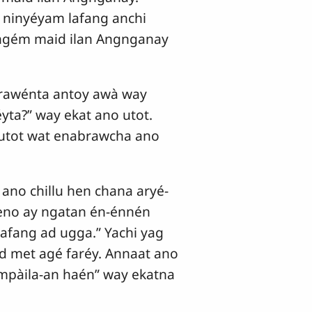
 ninyéyam lafang anchi
p ngém maid ilan Angnganay
brawénta antoy awà way
yta?” way ekat ano utot.
utot wat enabrawcha ano
ano chillu hen chana aryé-
eno ay ngatan én-énnén
afang ad ugga.” Yachi yag
d met agé faréy. Annaat ano
mpàila-an haén” way ekatna