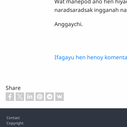
Wat manepod ano hen hiyach
naradsaradsak ingganah nat
Anggaychi.
Ifagayu hen henoy komenta
Share
Footer
Contact
Copyright