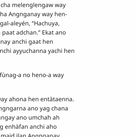
n cha melenglengaw way
ha Angnganay way hen-
l-aleyén, “Hachuya,
 paat adchan.” Ekat ano
ay anchi gaat hen
nchi ayyuchanna yachi hen
fùnag-a no heno-a way
way ahona hen entàtaenna.
angngarna ano yag chana
-angay ano umchah ah
g enhàfan anchi aho
 maid ilan Angnganay.