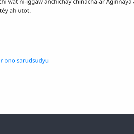
i wat nì-iggaw anchichay chinàcha-ar Aginnaya
éy ah utot.
r ono sarudsudyu