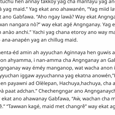
ùchù hen annay takkoy yag chà manfayu yag a
yag maid.” Yag ekat ano ahawanén, “Yag miid la
at ano Gabfawa. “Aho ngay lawà? Way ekat Angng
wan nangara nò?” way ekat agé Angnganay. Yag 
anào anchi.” Yachi yag chana etoroy ano way ma
ana-anapén yag an chillug maid.
enta-éd amin ah ayyuchan Aginnaya hen guwis a
on ahyamma, i nan-amma cha Angnganay an Ga
gnganay way éméy manganop, wat wacha anon i
yyuchan iggaw ayyuchanna yag ekatna anowén,”
en payawni ad Olèlepan, Hachuya,hachuya, cha
à paat adchan.” Chechengngar ano Angnganaych
 ekat ano ahawanay Gabfawa, “Aẁ, wachan cha 
.” “Tawwan kagé, maid met changrê” way ekat a