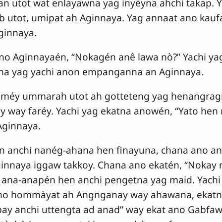
n utot wat enlayawna yag inyéyna ahchi takap. 
b utot, umipat ah Aginnaya. Yag annaat ano kau
ginnaya.
no Aginnayaén, “Nokagén anê lawa nò?” Yachi y
tna yag yachi anon empanganna an Aginnaya.
éy ummarah utot ah gotteteng yag henangrag
way faréy. Yachi yag ekatna anowén, “Yato hen
Aginnaya.
n anchi nanég-ahana hen finayuna, chana ano a
ginnaya iggaw takkoy. Chana ano ekatén, “Noka
o ana-anapén hen anchi pengetna yag maid. Yac
no hommàyat ah Angnganay way ahawana, ekatn
pay anchi uttengta ad anad” way ekat ano Gabfawa