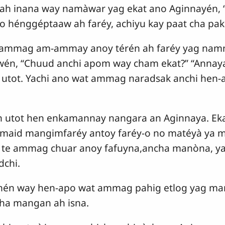
ah inana way namàwar yag ekat ano Aginnayén, “A
hénggéptaaw ah faréy, achiyu kay paat cha pakp
 ammag am-ammay anoy térén ah faréy yag na
owén, “Chuud anchi apom way cham ekat?” “Annaya
utot. Yachi ano wat ammag naradsak anchi hen-
én utot hen enkamannay nangara an Aginnaya. E
 maid mangimfaréy antoy faréy-o no matéyà ya 
na te ammag chuar anoy fafuyna,ancha manòna, 
chi.
anén way hen-apo wat ammag pahig etlog yag man
cha mangan ah isna.