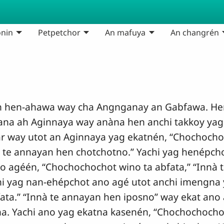
nin
Petpetchor
An mafuya
An changrén
 hen-ahawa way cha Angnganay an Gabfawa. He
na ah Aginnaya way anàna hen anchi takkoy yag 
 way utot an Aginnaya yag ekatnén, “Chochochoc
à te annayan hen chotchotno.” Yachi yag henépch
o agéén, “Chochochochot wino ta abfata,” “Innà
hi yag nan-ehépchot ano agé utot anchi imengna
ata.” “Innà te annayan hen iposno” way ekat ano 
a. Yachi ano yag ekatna kasenén, “Chochochochot