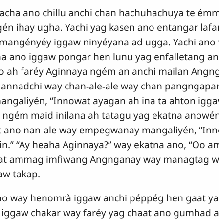
acha ano chillu anchi chan hachuhachuya te ém
én ihay ugha. Yachi yag kasen ano entangar laf
 mangényéy iggaw ninyéyana ad ugga. Yachi ano
ano iggaw pongar hen lunu yag enfalletang anc
ho ah faréy Aginnaya ngém an anchi mailan Angng
nnadchi way chan-ale-ale way chan pangngapang
angaliyén, “Innowat ayagan ah ina ta ahton igg
i ngém maid inilana ah tatagu yag ekatna anowé
at ano nan-ale way empegwanay mangaliyén, “In
.” “Ay heaha Aginnaya?” way ekatna ano, “Oo am
 wat ammag imfiwang Angnganay way managtag w
aw takap.
ano way henomrà iggaw anchi péppég hen gaat
iggaw chakar way faréy yag chaat ano gumhad a