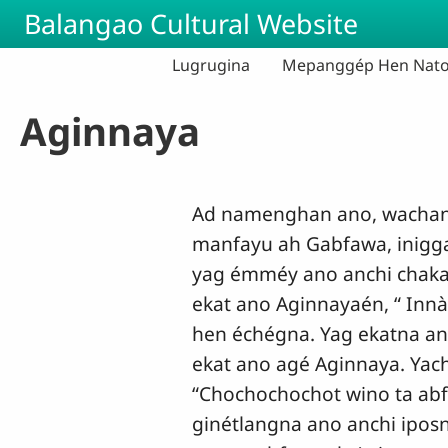
Skip to main content
Balangao Cultural Website
Lugrugina
Mepanggép Hen Nato
Aginnaya
Ad namenghan ano, wachan
manfayu ah Gabfawa, inigga
yag émméy ano anchi chakar
ekat ano Aginnayaén, “ Inn
hen échégna. Yag ekatna an
ekat ano agé Aginnaya. Yac
“Chochochochot wino ta abf
ginétlangna ano anchi iposn