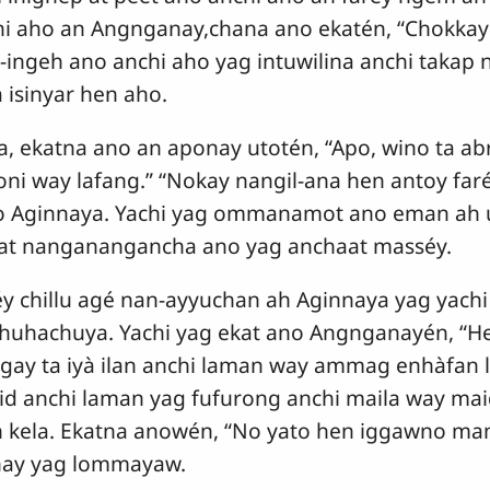
i aho an Angnganay,chana ano ekatén, “Chokkay
e-ingeh ano anchi aho yag intuwilina anchi taka
 isinyar hen aho.
, ekatna ano an aponay utotén, “Apo, wino ta a
ni way lafang.” “Nokay nangil-ana hen antoy faré
o Aginnaya. Yachi yag ommanamot ano eman ah 
at nanganangancha ano yag anchaat masséy.
chillu agé nan-ayyuchan ah Aginnaya yag yachi 
uhachuya. Yachi yag ekat ano Angnganayén, “H
ay ta iyà ilan anchi laman way ammag enhàfan l
 anchi laman yag fufurong anchi maila way mai
 kela. Ekatna anowén, “No yato hen iggawno ma
ay yag lommayaw.