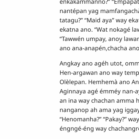
enkakammanno?” “Empapatt
nantépan yag mamfangachà 
tatagu?” “Maid aya” way ek
ekatna ano. “Wat nokagé la
“Tawwén umpay, anoy lawan 
ano ana-anapén,chacha ano 
Angkay ano agéh utot, omm
Hen-argawan ano way temp
Olèlepan. Hemhemà ano An
Aginnaya agé émméy nan-a
an ina way chachan amma h
nanganop ah ama yag iggay
“Henomanha?” “Pakay?” way
éngngé-éng way chachangrê