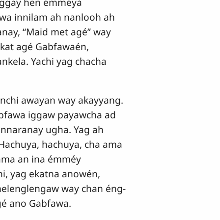
nggay hen émméyà
wa innilam ah nanlooh ah
anay, “Maid met agé” way
ekat agé Gabfawaén,
nkela. Yachi yag chacha
nchi awayan way akayyang.
bfawa iggaw payawcha ad
nnaranay ugha. Yag ah
Hachuya, hachuya, cha ama
 ama an ina émméy
i, yag ekatna anowén,
melenglengaw way chan éng-
gé ano Gabfawa.