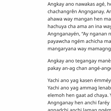
Angkay ano nawakas agé, h
chachangrên Angnganay. 
ahawa way mangan hen man
hachuya cha ama an ina way
Angnganayén, “Ay nganan 
payawcha ngém achicha mai
mangaryana way mamagnga
Angkay ano tegangay manèn
pakay an-ag chan angé-angé
Yachi ano yag kasen émméy
Yachi ano yag ammag lenab
elemoh hen gaat ad chaya.
Angnganay hen anchi faréy
annadchi anchi laman ngém 