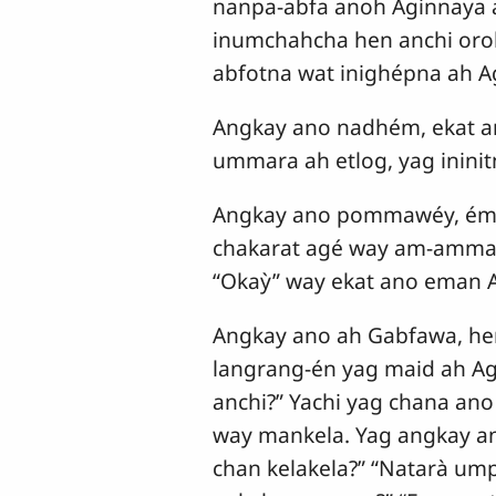
nanpa-abfa anoh Aginnaya a
inumchahcha hen anchi oro
abfotna wat inighépna ah A
Angkay ano nadhém, ekat a
ummara ah etlog, yag inini
Angkay ano pommawéy, émm
chakarat agé way am-ammay 
“Okaỳ” way ekat ano eman 
Angkay ano ah Gabfawa, he
langrang-én yag maid ah A
anchi?” Yachi yag chana an
way mankela. Yag angkay a
chan kelakela?” “Natarà um