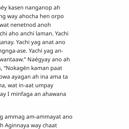
méy kasen nanganop ah
ang way ahocha hen orpo
 wat nenetnod anoh
hi aho anchi laman. Yachi
anay. Yachi yag anat ano
nga-ase. Yachi yag an-
awantaaw.” Naégyay ano ah
n, “Nokagén kaman paat
nowa ayagan ah ina ama ta
a, wat in-aat umpay
ay I minfaga an ahawana
 yag ammag am-ammayat ano
h Aginnaya way chaat