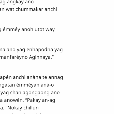
Yag angkay ano
fan wat chummakar anchi
ag émméy anoh utot way
na ano yag enhapodna yag
 manfaréyno Aginnaya.”
napén anchi anàna te annag
y ngatan émméyan anà-o
hi yag chan agongaong ano
a anowén, “Pakay an-ag
. “Nokay chillun