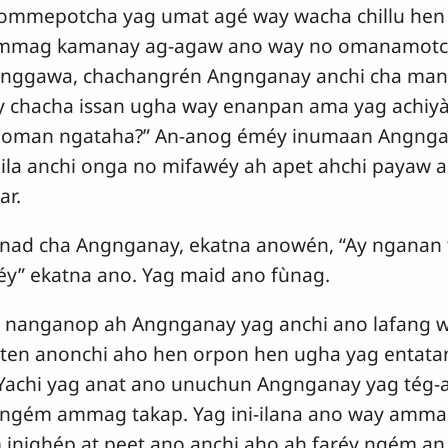
ommepotcha yag umat agé way wacha chillu he
Ammag kamanay ag-agaw ano way no omanamotc
ggawa, chachangrén Angnganay anchi cha manga
 chacha issan ugha way enanpan ama yag achiyà
noman ngataha?” An-anog éméy inumaan Angngan
la anchi onga no mifawéy ah apet ahchi payaw a
r.
ad cha Angnganay, ekatna anowén, “Ay nganan 
y” ekatna ano. Yag maid ano fùnag.
 nanganop ah Angnganay yag anchi ano lafang 
ten anonchi aho hen orpon hen ugha yag entat
 Yachi yag anat ano unuchun Angnganay yag tég
 ngém ammag takap. Yag ini-ilana ano way amma
inighép at peet ano anchi aho ah faréy ngém an