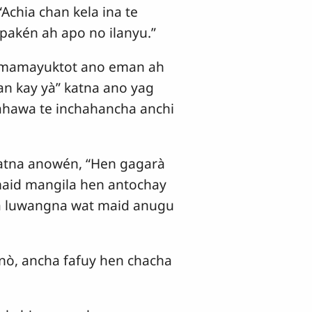
chia chan kela ina te
akén ah apo no ilanyu.”
mmamayuktot ano eman ah
n kay yà” katna ano yag
ahawa te inchahancha anchi
katna anowén, “Hen gagarà
maid mangila hen antochay
ya luwangna wat maid anugu
ò, ancha fafuy hen chacha