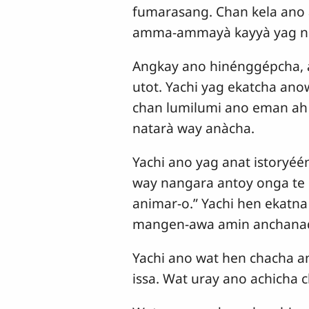
fumarasang. Chan kela ano 
amma-ammayà kayyà yag no 
Angkay ano hinénggépcha,
utot. Yachi yag ekatcha an
chan lumilumi ano eman ah 
natarà way anàcha.
Yachi ano yag anat istoryé
way nangara antoy onga te
animar-o.” Yachi hen ekat
mangen-awa amin anchanad
Yachi ano wat hen chacha 
issa. Wat uray ano achicha 