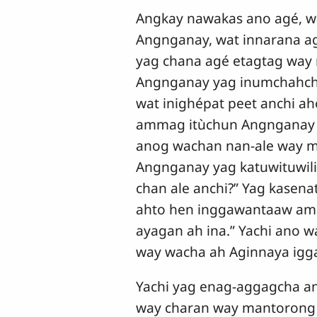
Angkay nawakas ano agé, w
Angnganay, wat innarana ag
yag chana agé etagtag way
Angnganay yag inumchahcha 
wat inighépat peet anchi a
ammag itùchun Angnganay a
anog wachan nan-ale way m
Angnganay yag katuwituwil
chan ale anchi?” Yag kasen
ahto hen inggawantaaw amin
ayagan ah ina.” Yachi ano
way wacha ah Aginnaya igg
Yachi yag enag-aggagcha 
way charan way mantorong 